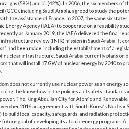
ral gas (58%) and oil (42%). In 2006, the six members of t
l (GCC), including Saudi Arabia, agreed to study the poten
with the assistance of France. In 2007, the same six states
ic Energy Agency (IAEA) to cooperate on a feasibility stud
ecently as January 2019, the IAEA delivered the final repor
infrastructure review (INIR) mission in Saudi Arabia. It c
ess” had been made, including the establishment of a legis
 nuclear infrastructure. Saudi Arabia currently plans on bu
ors that will install 17 GW of nuclear energy by 2040 to pr
.
om does not currently use nuclear power as an energy so
eloping the know-how in the policies and safety standards 
 power. The King Abdullah City for Atomic and Renewable
ovember 2016 an agreement with South Korea’s Nuclear S
o build local capacity, safeguards, and radiation protecti
e future goal of developing its atomic energy programs. At
 to enhance regional cooperation in the area of best prac