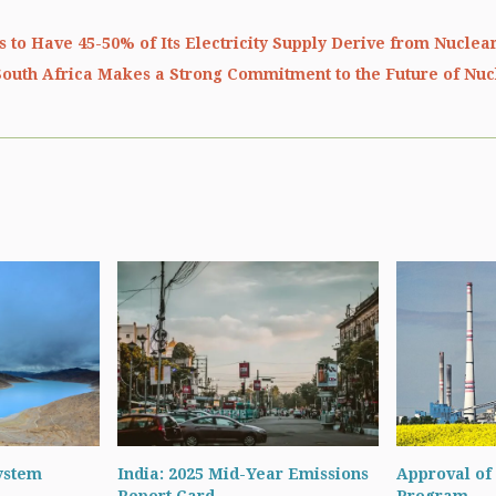
s to Have 45-50% of Its Electricity Supply Derive from Nuclea
South Africa Makes a Strong Commitment to the Future of Nu
ystem
India: 2025 Mid-Year Emissions
Approval of 
Report Card
Program