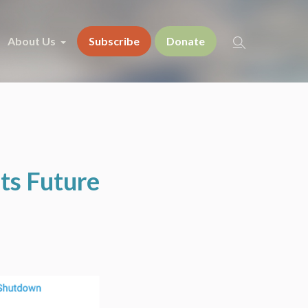
About Us
Subscribe
Donate
Its Future