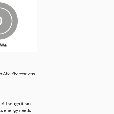
eer Abdulkareem and
. Although it has
its energy needs