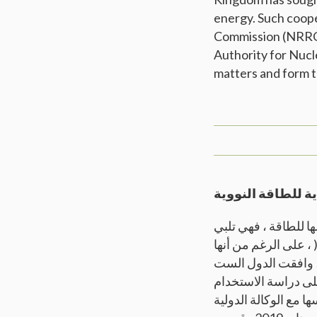
energy. Such coope
Commission (NRRC) 
Authority for Nucl
matters and form t
 للطاقة النووية
ها للطاقة ، فهي تلبي
تها من الطاقة بشكل أساسي من خلال الغاز الطبيعي )58٪( و النفط ) 42٪( ، على الرغم من أنها
تخطط لتنفيذ الطاقة النووية على مدى العقود القليلة الماضية . في عام 2006 ، وافقت الدول الست
بية السعودية ، على دراسة الاستخدام
مع الوكالة الدولية