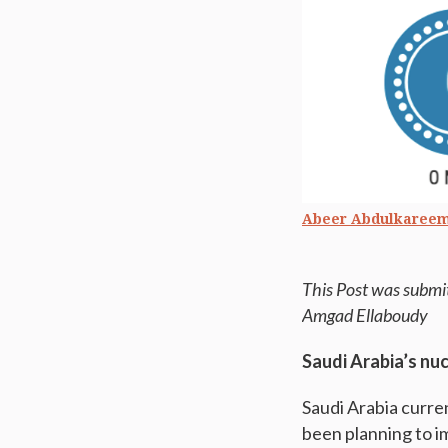
Abeer Abdulkaree
This Post was submi
Amgad Ellaboudy
Saudi Arabia’s nu
Saudi Arabia curren
been planning to i