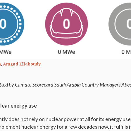
,
m
Amgad Ellaboudy
tted by Climate Scorecard Saudi Arabia Country Managers Ab
clear energy use
tly does not rely on nuclear power at all for its energy use
mplement nuclear energy for a few decades now, it fulfills 