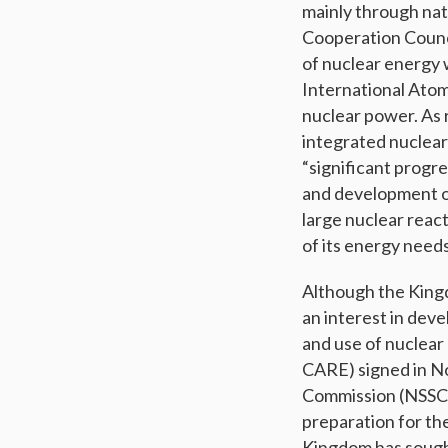
mainly through natu
Cooperation Counci
of nuclear energy 
International Atom
nuclear power. As r
integrated nuclear 
“significant progr
and development of
large nuclear react
of its energy needs
Although the Kingd
an interest in dev
and use of nuclear
CARE) signed in N
Commission (NSSC) t
preparation for th
Kingdom has sought