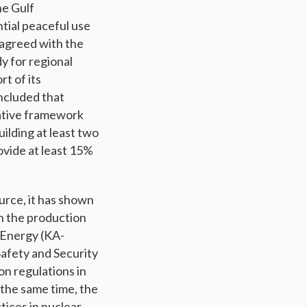
he Gulf
tial peaceful use
 agreed with the
y for regional
t of its
oncluded that
lative framework
ilding at least two
ovide at least 15%
urce, it has shown
in the production
 Energy (KA-
afety and Security
on regulations in
 the same time, the
tices in nuclear