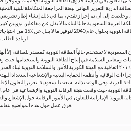
لطاقة الذرية التقرير النهائي لبعثة المراجعة المتكاملة للبنية التحتي
، وخلصت إلى أن تم إحراز تقدم ، بما في ذلك إنشاء إطار تشريعي و
ة العربية السعودية حاليًا لبناء ما لا يقل عن مفاعلين نوويين ك
جيجاوات من الطاقة النووية بحلول عام 0
لزيادة الطلب 
لسعودية لا تستخدم حالياً الطاقة النووية كمصدر للطاقة، إلاً أنها
ت ومعايير السلامة في إنتاج الطاقة النووية واستخدامها حيث و
الله للطاقة في عام ٢٠١٦ اتفاقية مع الهيئة الكورية للأمن والسلامة النووية لبن
جراءات الوقائية وأنظمة الحماية البدنية والإشعاعية استعداداَ لل
اقة الذرية. وفي الوقت ذاته، سعت السعودية لتعزيز التعاون ال
رقابة النووية الإماراتية للتعاون في الأمور الرقابية حول الإشعاع و
فرق عمل حول هذه المواضيع لتقاسم افضل الممارسات.